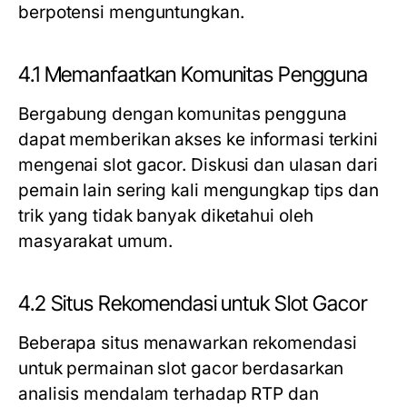
berpotensi menguntungkan.
4.1 Memanfaatkan Komunitas Pengguna
Bergabung dengan komunitas pengguna
dapat memberikan akses ke informasi terkini
mengenai slot gacor. Diskusi dan ulasan dari
pemain lain sering kali mengungkap tips dan
trik yang tidak banyak diketahui oleh
masyarakat umum.
4.2 Situs Rekomendasi untuk Slot Gacor
Beberapa situs menawarkan rekomendasi
untuk permainan slot gacor berdasarkan
analisis mendalam terhadap RTP dan