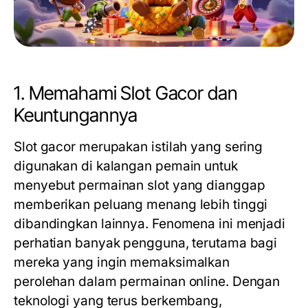
1. Memahami Slot Gacor dan
Keuntungannya
Slot gacor merupakan istilah yang sering
digunakan di kalangan pemain untuk
menyebut permainan slot yang dianggap
memberikan peluang menang lebih tinggi
dibandingkan lainnya. Fenomena ini menjadi
perhatian banyak pengguna, terutama bagi
mereka yang ingin memaksimalkan
perolehan dalam permainan online. Dengan
teknologi yang terus berkembang,