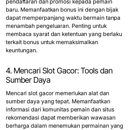
pendaftaran dan promosi kepada pemain
baru. Memanfaatkan bonus ini dengan bijak
dapat memperpanjang waktu bermain tanpa
menambah pengeluaran. Penting untuk
membaca syarat dan ketentuan yang berlaku
terkait bonus untuk memaksimalkan
keuntungan.
4. Mencari Slot Gacor: Tools dan
Sumber Daya
Mencari slot gacor memerlukan alat dan
sumber daya yang tepat. Memanfaatkan
informasi dari komunitas pemain dan situs
rekomendasi dapat memberikan wawasan
berharga dalam menemukan permainan yang