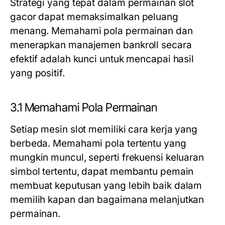
Strategi yang tepat dalam permainan slot
gacor dapat memaksimalkan peluang
menang. Memahami pola permainan dan
menerapkan manajemen bankroll secara
efektif adalah kunci untuk mencapai hasil
yang positif.
3.1 Memahami Pola Permainan
Setiap mesin slot memiliki cara kerja yang
berbeda. Memahami pola tertentu yang
mungkin muncul, seperti frekuensi keluaran
simbol tertentu, dapat membantu pemain
membuat keputusan yang lebih baik dalam
memilih kapan dan bagaimana melanjutkan
permainan.