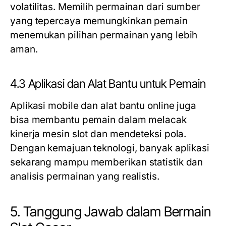
volatilitas. Memilih permainan dari sumber
yang tepercaya memungkinkan pemain
menemukan pilihan permainan yang lebih
aman.
4.3 Aplikasi dan Alat Bantu untuk Pemain
Aplikasi mobile dan alat bantu online juga
bisa membantu pemain dalam melacak
kinerja mesin slot dan mendeteksi pola.
Dengan kemajuan teknologi, banyak aplikasi
sekarang mampu memberikan statistik dan
analisis permainan yang realistis.
5. Tanggung Jawab dalam Bermain