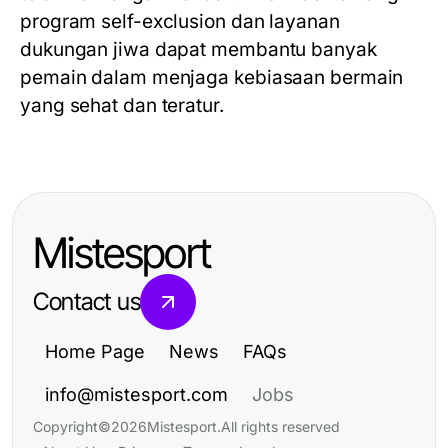
program self-exclusion dan layanan
dukungan jiwa dapat membantu banyak
pemain dalam menjaga kebiasaan bermain
yang sehat dan teratur.
Mistesport
Contact us
Home Page
News
FAQs
info@mistesport.com
Jobs
Copyright
©
2026
Mistesport
.
All rights reserved